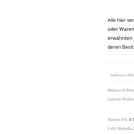
Alle hier v
oder Warenz
erwähnten 
deren Besit
mallorca-e-bik
Mallorca E Bike
Gabriele Mülho
E 
Numero IVA:
Calle Marbella 