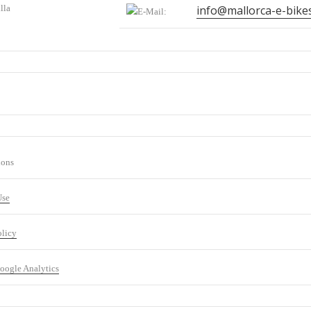
lla
info@mallorca-e-bike
ions
Use
olicy
oogle Analytics