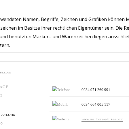
erwendeten Namen, Begriffe, Zeichen und Grafiken können 
eichen im Besitze ihrer rechtlichen Eigentümer sein. Die Re
und benutzten Marken- und Warenzeichen liegen ausschließ
zern.
es.com
s C.B.
0034 971 260 991
ff
0034 664 005 117
57709784
www.mallorca-e-bikes.com
22