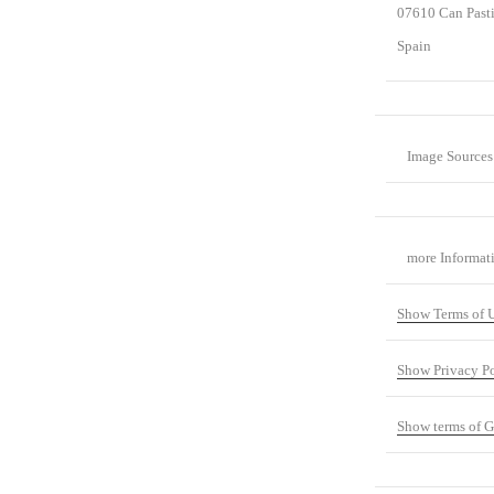
07610 Can Pasti
Spain
Image Sources
more Informat
Show Terms of 
Show Privacy P
Show terms of G